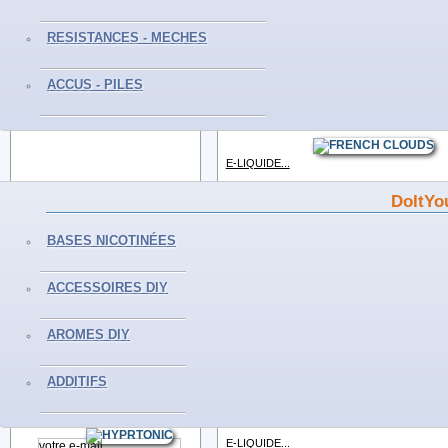
E-LIQUIDE...
RESISTANCES - MECHES
CONTACTEZ-NOUS
Voir
ACCUS - PILES
Du Lundi au Samedi
E-LIQUIDE...
De 10H à 19H
Tél :0559298239
Voir
E-LIQUIDE...
Voir
DoItYo
INFORMATIONS
E-LIQUIDE...
BASES NICOTINÉES
Voir
Livraisons et retours
Mentions légales
ACCESSOIRES DIY
Conditions générales de vente
FLOCON...
Paiement sécurisé
Voir
AROMES DIY
Politique de confidentialité
Nos magasins
LA CHOSE- 50ML
ADDITIFS
Voir
NEWSLETTER
E-LIQUIDE...