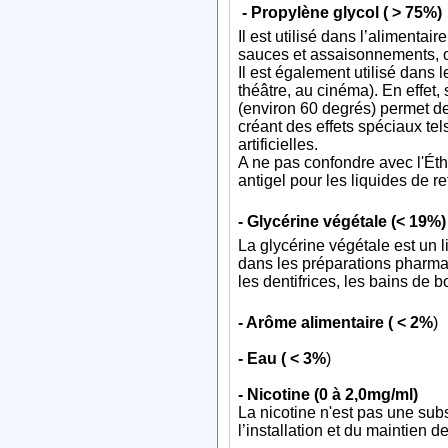
- Propylène glycol ( > 75%)
Il est utilisé dans l’alimenta
sauces et assaisonnements, 
Il est également utilisé dans
théâtre, au cinéma). En effet
(environ 60 degrés) permet de
créant des effets spéciaux t
artificielles.
A ne pas confondre avec l'Éth
antigel pour les liquides de re
- Glycérine végétale (< 19%)
La glycérine végétale est un l
dans les préparations pharmac
les dentifrices, les bains de b
- Arôme alimentaire ( < 2%
)
- Eau ( < 3%
)
- Nicotine (0 à 2,0mg/ml)
La nicotine n'est pas une su
l’installation et du maintien 