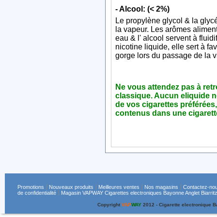
- Alcool: (< 2%)
Le propylène glycol & la glycé
la vapeur. Les arômes alimenta
eau & l' alcool servent à flui
nicotine liquide, elle sert à fa
gorge lors du passage de la v
Ne vous attendez pas à retro
classique. Aucun eliquide n
de vos cigarettes préférées,
contenus dans une cigarett
Promotions
Nouveaux produits
Meilleures ventes
Nos magasins
Contactez-no
de confidentialité
Magasin VAPWAY Cigarettes electroniques Bayonne Anglet Biarritz
Copyright
VAP
WAY
2012 - Cigarette electronique 