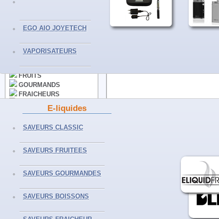
VAPORISATEURS
EGO AIO JOYETECH
E-LIQUIDES
VAPORISATEURS
CLASSICS
FRUITS
GOURMANDS
FRAICHEURS
BOISSONS
E-liquides
50ML ET+
Partager sur Facebook
SELS DE NICOTINE
Envoyer à un ami
SAVEURS CLASSIC
Partager sur Twitter
Imprimer
SAVEURS FRUITEES
ACCESSOIRES
Agrandir
CLEAROMISEURS
SAVEURS GOURMANDES
RESISTANCES
BATTERIES
SAVEURS BOISSONS
ACCUS - PILES
CHARGEURS