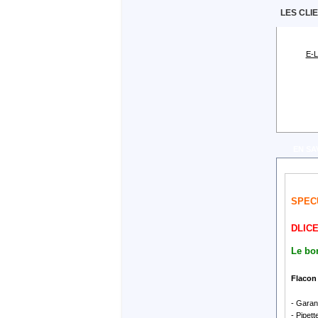
LES CLI
E-L
EN SA
SPEC
DLIC
Le bon
Flacon 
- Garan
- Pipett