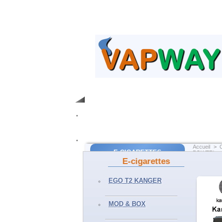
Accueil
>
E-CIGARETTES
POWER)
E-cigarettes
EGO T2 Kanger
EGO T2 KANGER
EGO AIO Joyetech
SUBVOD Kanger
MOD & BOX
MOD & BOX