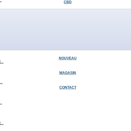
.
CBD
...
RT...
NOUVEAU
...
MAGASIN
..
CONTACT
..
...