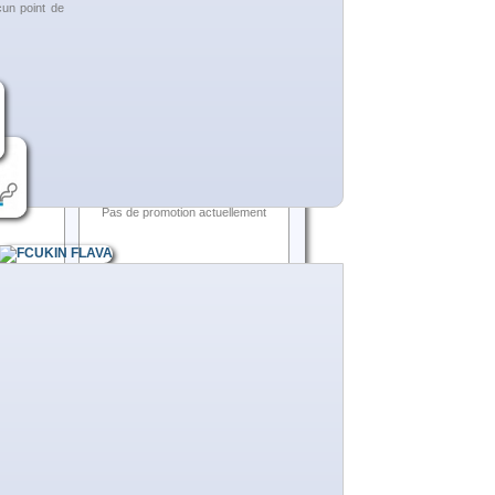
un point de
E-Liquide FRUITS ROUGES
(D'lice)
E-Liquide MENTHE FRAICHE
(D'lice)
E-LIQUIDE VIRGINIE (D'LICE)
Toutes les meilleures ventes
RÉDUCTIONS
Pas de promotion actuellement
SUR LE WEB