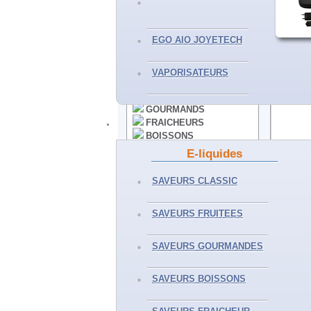
VAPORISATEURS
EGO AIO JOYETECH
E-LIQUIDES
VAPORISATEURS
CLASSICS
FRUITS
GOURMANDS
FRAICHEURS
BOISSONS
50ML ET+
E-liquides
Partager
SELS DE NICOTINE
Envoyer 
SAVEURS CLASSIC
Partager 
Imprimer
ACCESSOIRES
Agrandir
SAVEURS FRUITEES
CLEAROMISEURS
SAVEURS GOURMANDES
RESISTANCES
BATTERIES
ACCUS - PILES
SAVEURS BOISSONS
CHARGEURS
DIVERS