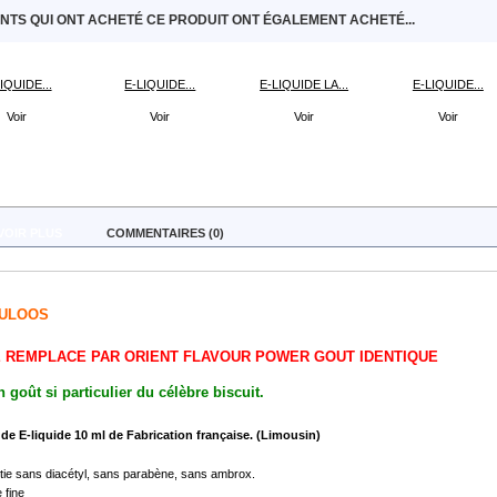
ENTS QUI ONT ACHETÉ CE PRODUIT ONT ÉGALEMENT ACHETÉ...
IQUIDE...
E-LIQUIDE...
E-LIQUIDE LA...
E-LIQUIDE...
Voir
Voir
Voir
Voir
VOIR PLUS
COMMENTAIRES (0)
ULOOS
E REMPLACE PAR ORIENT FLAVOUR POWER GOUT IDENTIQUE
 goût si particulier du célèbre biscuit.
de E-liquide 10 ml de
Fabrication française. (Limousin)
tie sans diacétyl, sans parabène, sans ambrox.
e fine