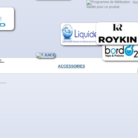
Auc
fidélité pour ce produit.
ES PRODUITS DANS LA MÊME CATÉGORIE :
 PUFF...
...
ACCESSOIRES
...
...
>
...