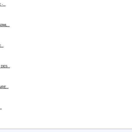
-...
0ML...
...
DES...
IRE...
..