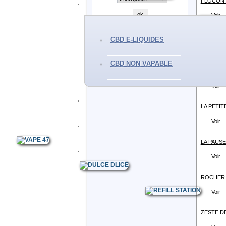
FLOCON..
Voir
GRENADE
CBD E-LIQUIDES
Voir
CBD NON VAPABLE
LE DESSE
Voir
LA PETITE
Voir
LA PAUSE.
Voir
ROCHER.
Voir
ZESTE DE