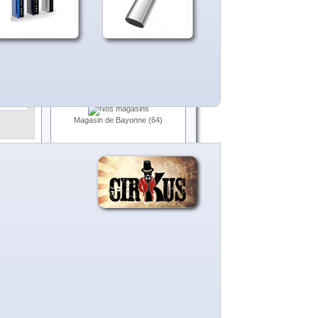
Expédition
0,00 €
et
Total
0,00 €
.
Panier
Commander
ible
NOS MAGASINS
ares,
Magasin de Bayonne (64)
 €
TTC
MEILLEURES VENTES
CU-3
E-LIQUIDE CLASSIC BLOND
USA (D'LICE)
E-LIQUIDE CLASSIC BLOND
BRUN CORSE (D'LICE)