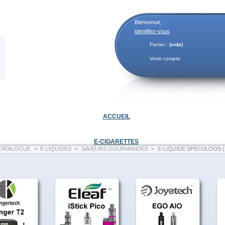
Bienvenue,
identifiez-vous
Panier :
(vide)
Votre compte
ACCUEIL
E-CIGARETTES
CATALOGUE
>
E-LIQUIDES
>
SAVEURS GOURMANDES
>
E-LIQUIDE SPECULOOS 
E-LIQUIDE SPECULOOS (FLAVOUR POWER)
Flacon de E-liquide 10 ml de
Fabrication française.
- Garantie sans diacétyl, sa