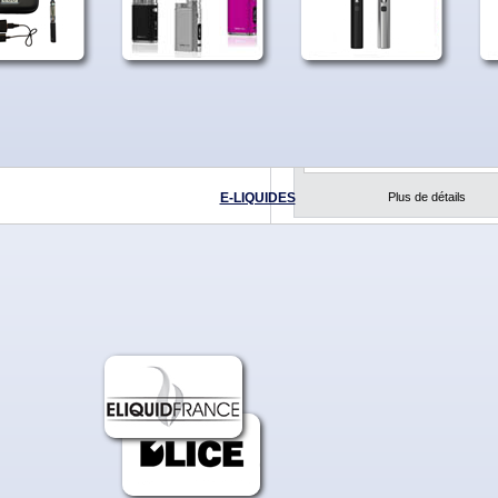
parabène, sans ambrox.
- De 0 à 18 mg. Contenance 
dosage de Nicotine au choix
- Bouchon sécurité enfants.
Notre E-liquide est compat
avec toutes les marques et
modèles de cigarettes, cig
pipes électroniques.
Plus de détails
E-LIQUIDES
 sur Facebook
5,90
à un ami
Taux de nicotine :
sur Twitter
Référence :
ELIQD-SPE
Quantité :
Disponibilité :
En stock
Ajouter à ma liste