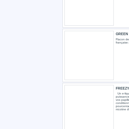
GREEN D
Flacon de 
français
FREEZY 
Un e-liqui
puissance 
vos papill
condition
pourcent
nicotine d