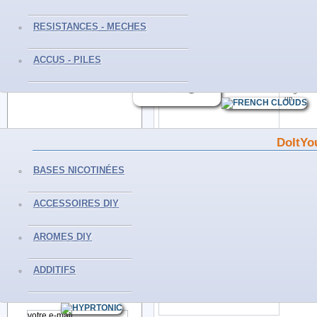
RESISTANCES - MECHES
CONTACTEZ-NOUS
ACCUS - PILES
Du Lundi au Samedi
E-LIQUI
De 10H à 19H
Tél :0559298239
Flacon de
anglaise.
un...
DoItYo
INFORMATIONS
BASES NICOTINÉES
Livraisons et retours
Mentions légales
ACCESSOIRES DIY
E-LIQUI
Conditions générales de vente
Flacon de
française.
Paiement sécurisé
AROMES DIY
Politique de confidentialité
Nos magasins
ADDITIFS
NEWSLETTER