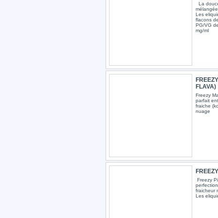
La douceu
mélangée 
Les eliqui
flacons d
PG/VG de 
mg/ml
FREEZY
FLAVA)
Freezy Ma
parfait e
fraiche (k
nuage
FREEZY 
Freezy Pi
perfectio
fraicheur
Les eliqui