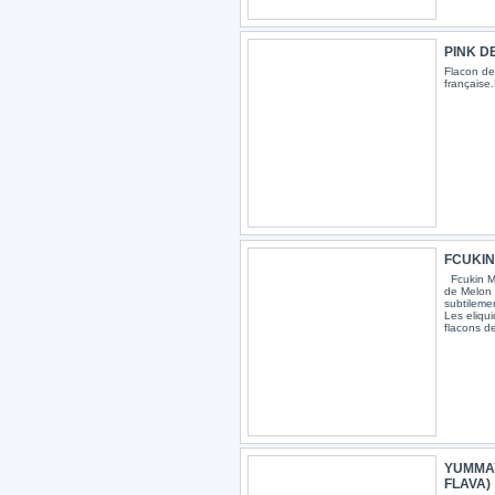
PINK DE
Flacon de 
française
FCUKIN 
Fcukin Mu
de Melon 
subtilem
Les eliqui
flacons de
YUMMAY
FLAVA)