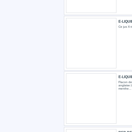
E-LIQUI
Ce jus X-t
E-LIQUI
Flacon de 
anglaise.
menthe...