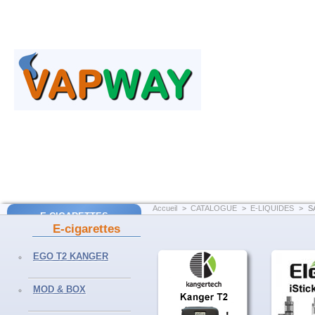
Accueil
>
CATALOGUE
>
E-LIQUIDES
>
S
E-CIGARETTES
E-cigarettes
SAVEURS
EGO T2 Kanger
EGO T2 KANGER
EGO AIO Joyetech
MOD & BOX
SUBVOD Kanger
MOD & BOX