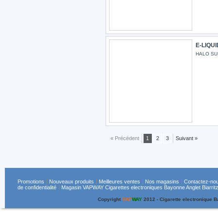
E-LIQU
HALO S
« Précédent
1
2
3
Suivant »
Promotions
Nouveaux produits
Meilleures ventes
Nos magasins
Contactez-no
de confidentialité
Magasin VAPWAY Cigarettes electroniques Bayonne Anglet Biarritz
Copyright
VAP
WAY
2012 - Cigarette electronique 