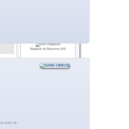
et
Expédition
0,00 €
Total
0,00 €
.
Panier
Commander
ible
NOS MAGASINS
ares,
Magasin de Bayonne (64)
 €
TTC
MEILLEURES VENTES
E-LIQUIDE CLASSIC BLOND
USA (D'LICE)
un point de
E-LIQUIDE CLASSIC BLOND
BRUN CORSE (D'LICE)