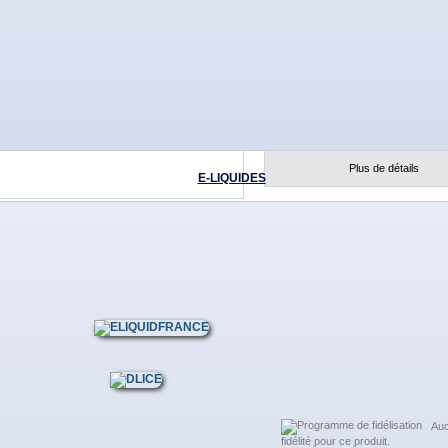
- De 0 à 18 mg. Contenance 
dosage de Nicotine au choix
- Bouchon sécurité enfants.
Notre E-liquide est compat
avec toutes les marques et
modèles de cigarettes, cig
pipes électroniques.
Plus de détails
E-LIQUIDES
 sur Facebook
5,90
à un ami
sur Twitter
Taux de nicotine :
Quantité :
Disponibilité :
En stock
Ajouter à ma liste
Auc
fidélité pour ce produit.