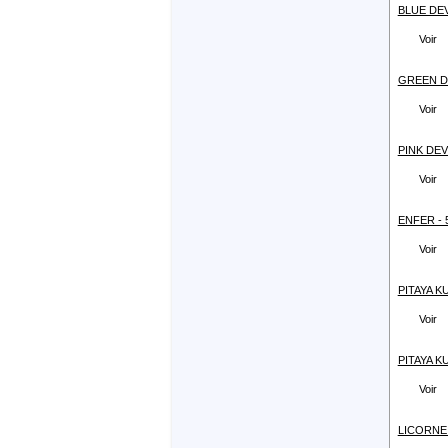
BLUE DEVI
Voir
GREEN DE
Voir
PINK DEVIL
Voir
ENFER - 5
Voir
PITAYA KU
Voir
PITAYA KU
Voir
LICORNE -