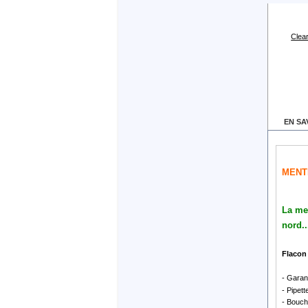
Clear
EN SA
MENT
La men
nord..
Flacon 
- Garan
- Pipett
- Bouch