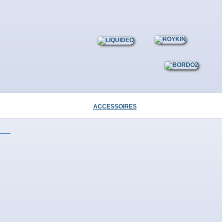
ES PRODUITS DANS LA MÊME CATÉGORIE :
UAVA...
MANGO...
ACCESSOIRES
.
...
>
UNG...
UNG...