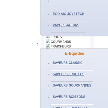
VAPORISATEURS
EGO AIO JOYETECH
E-LIQUIDES
VAPORISATEURS
CLASSICS
FRUITS
GOURMANDS
FRAICHEURS
BOISSONS
Partager
E-liquides
50ML ET+
Envoyer 
SELS DE NICOTINE
Partager 
SAVEURS CLASSIC
Imprimer
Agrandir
SAVEURS FRUITEES
ACCESSOIRES
CLEAROMISEURS
SAVEURS GOURMANDES
RESISTANCES
BATTERIES
SAVEURS BOISSONS
ACCUS - PILES
CHARGEURS