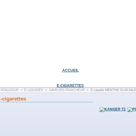
Bienvenue,
identifiez-vous
Panier :
(vide)
Votre compte
ACCUEIL
E-CIGARETTES
CATALOGUE
>
E-LIQUIDES
>
SAVEURS FRAICHEUR
>
E-Liquide MENTHE GLACIALE (A
-cigarettes
E-LIQUIDE MENTHE GLACIALE (ALFALIQUID)
Flacon de E-liquide 10 ml de
Fabrication française.
- Garantie sans diacétyl, sa
parabène, sans ambrox.