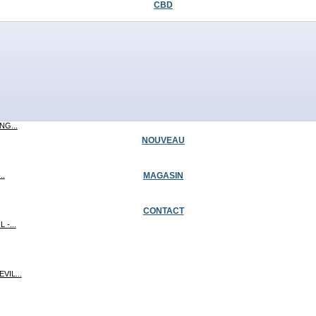
CBD
UNG...
NG...
G...
NOUVEAU
MAGASIN
..
CONTACT
 -...
VIL...