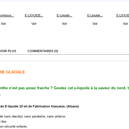
omiseur...
E-LIQUIDE...
E-Liquide...
E-Liquide...
E-LIQUID
Voir
Voir
Voir
Voir
Voir
VOIR PLUS
COMMENTAIRES (0)
HE GLACIALE
the n'est pas assez fraiche ? Goutez cet e-liquide à la saveur du nord, 
.
de E-liquide 10 ml de
Fabrication française. (Alsace)
tie sans diacétyl, sans parabène, sans ambrox.
e fine
on sécurité enfants.