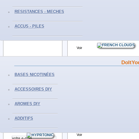
Voir
RESISTANCES - MECHES
CONTACTEZ-NOUS
ATOMISEUR...
ACCUS - PILES
Voir
Du Lundi au Samedi
De 10H à 19H
Tél :0559298239
DRIPPER DEAD...
Voir
Clearomiseur...
DoItYo
INFORMATIONS
Voir
BASES NICOTINÉES
Zenith Pro...
Livraisons et retours
Mentions légales
ACCESSOIRES DIY
Voir
Conditions générales de vente
Paiement sécurisé
AROMES DIY
Politique de confidentialité
Zenith...
Nos magasins
Voir
ADDITIFS
Zlide Tank...
NEWSLETTER
Voir