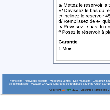
a/ Mettez le réservoir la
B/ Dévissez le bas du ré
c/ Inclinez le reservoir 4
d/ Remplissez de e-liqui
e/ Revissez le bas du re
f/ Posez le réservoir à 
Garantie
1 Mois
Promotions
Nouveaux produits
Meilleures ventes
Nos magasins
Contactez-no
de confidentialité
Magasin VAPWAY Cigarettes electroniques Bayonne Anglet Biarritz
Copyright
VAP
WAY
2012 - Cigarette electronique 