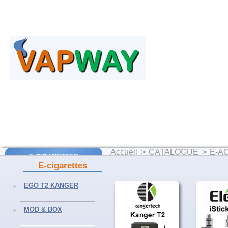
Accueil
>
CATALOGUE
>
E-A
E-CIGARETTES
RESERVOIRS
>
Clearomiseur
E-cigarettes
CLEAROMISEUR K
EGO T2 Kanger
EGO T2 KANGER
EGO AIO Joyetech
MOD & BOX
SUBVOD Kanger
MOD & BOX