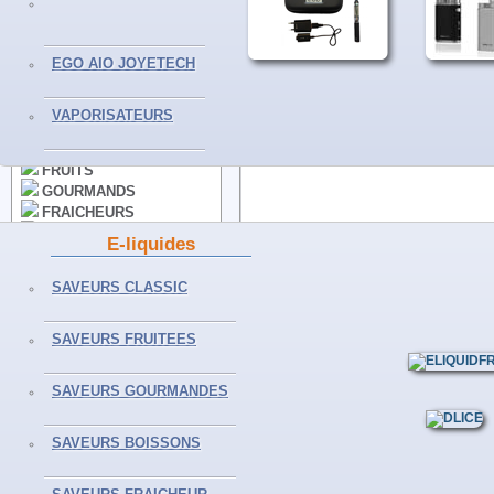
VAPORISATEURS
EGO AIO JOYETECH
E-LIQUIDES
VAPORISATEURS
CLASSICS
FRUITS
GOURMANDS
FRAICHEURS
BOISSONS
E-liquides
50ML ET+
Partager sur Facebook
SELS DE NICOTINE
Envoyer à un ami
SAVEURS CLASSIC
Partager sur Twitter
Imprimer
SAVEURS FRUITEES
ACCESSOIRES
Agrandir
CLEAROMISEURS
SAVEURS GOURMANDES
RESISTANCES
BATTERIES
SAVEURS BOISSONS
ACCUS - PILES
CHARGEURS
DIVERS