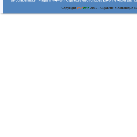
de confidentialité
Magasin VAPWAY Cigarettes electroniques Bayonne Anglet Biarritz
Copyright
VAP
WAY
2012 - Cigarette electronique 