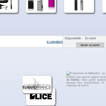
Plus de détails
22,90
Référence :
PNUAGE60
INFUSION
Quantité :
Disponibilité :
En stock
E-LIQUIDES
 sur Facebook
Ajouter à ma liste
à un ami
sur Twitter
En 
produit vous pouvez gagner jusq
de fidélité
. Votre panier totalis
pouvant être transformé(s) e
réduction de
0,40 €
.
ES PRODUITS DANS LA MÊME CATÉGORIE :