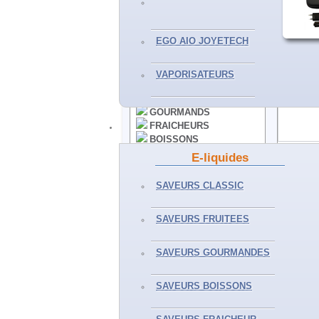
VAPORISATEURS
EGO AIO JOYETECH
E-LIQUIDES
VAPORISATEURS
CLASSICS
FRUITS
GOURMANDS
FRAICHEURS
BOISSONS
50ML ET+
Partager
E-liquides
SELS DE NICOTINE
Envoyer 
Partager 
SAVEURS CLASSIC
Imprimer
Agrandir
ACCESSOIRES
SAVEURS FRUITEES
CLEAROMISEURS
SAVEURS GOURMANDES
RESISTANCES
BATTERIES
30 AUTR
ACCUS - PILES
SAVEURS BOISSONS
CHARGEURS
DIVERS
Précédent