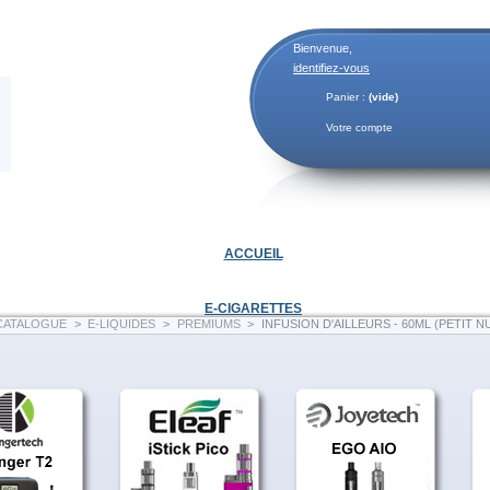
Bienvenue,
identifiez-vous
Panier :
(vide)
Votre compte
ACCUEIL
E-CIGARETTES
CATALOGUE
>
E-LIQUIDES
>
PREMIUMS
>
INFUSION D'AILLEURS - 60ML (PETIT N
INFUSION D'AILLEURS - 60ML (PETIT NUAGE)
H
ibiscus infusé rafraîchit 
une menthe feuille