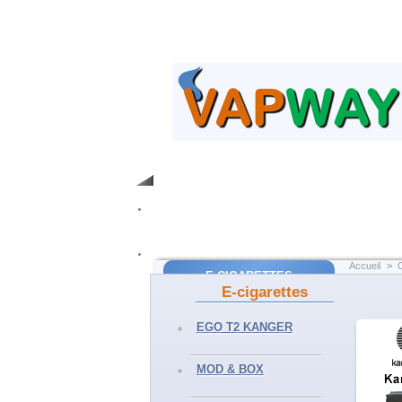
Accueil
>
E-CIGARETTES
E-cigarettes
EGO T2 Kanger
EGO T2 KANGER
EGO AIO Joyetech
SUBVOD Kanger
MOD & BOX
MOD & BOX