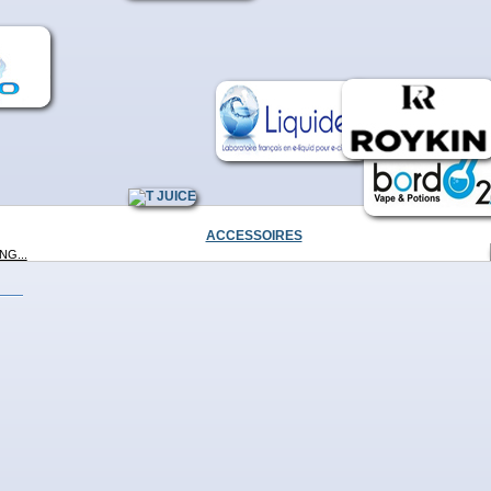
UNG...
UNG...
NG...
ACCESSOIRES
G...
 -...
>
VIL...
L -...