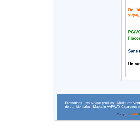
De l'h
voyage
PG/VG
Flaco
Sans 
Un aut
Promotions
Nouveaux produits
Meilleures ven
de confidentialité
Magasin VAPWAY Cigarettes ele
Copyright
VAP