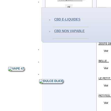
LA PAUSE.
Voir
CBD E-LIQUIDES
ROCHER.
CBD NON VAPABLE
Voir
ZESTE DE
Voir
BELLE...
Voir
LE PETIT..
Voir
PETITES..
Voir