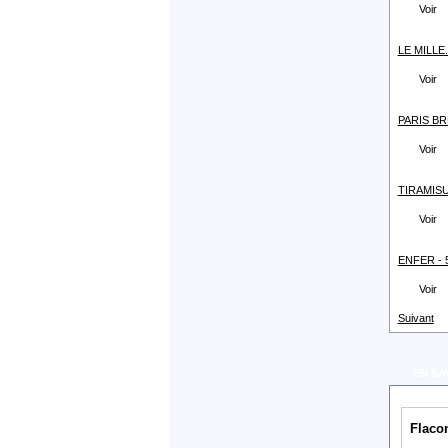
Voir
LE MILLE.
Voir
PARIS BRE
Voir
TIRAMISU 
Voir
ENFER - 5
Voir
Suivant
EN SA
Flaco