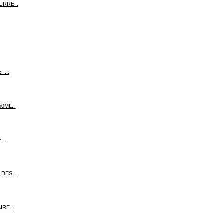
URRE...
-...
0ML...
...
DES...
IRE...