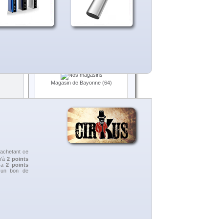
Expédition
0,00 €
Total
0,00 €
Panier
Commander
 €
TTC
-
NOS MAGASINS
Magasin de Bayonne (64)
MEILLEURES VENTES
achetant ce
u'à
2
points
era
2
points
n un bon de
E-LIQUIDE CLASSIC BLOND
USA (D'LICE)
E-LIQUIDE CLASSIC BLOND
BRUN CORSE (D'LICE)