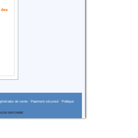
p des
générales de vente
Paiement sécurisé
Politique
t 64100 BAYONNE