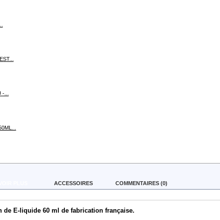
..
ST...
-...
0ML...
VOIR PLUS
ACCESSOIRES
COMMENTAIRES (0)
n de E-liquide 60 ml de
fabrication française.