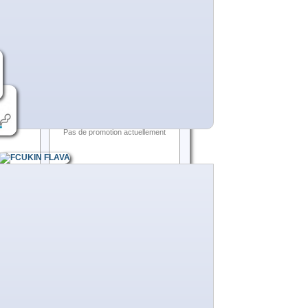
E-Liquide FRUITS ROUGES
(D'lice)
E-Liquide MENTHE FRAICHE
(D'lice)
E-LIQUIDE VIRGINIE (D'LICE)
Toutes les meilleures ventes
RÉDUCTIONS
Pas de promotion actuellement
SUR LE WEB