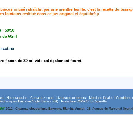
ibiscus infusé rafraîchit par une menthe feuille, c'est la recette du bissa
s lointains restitué dans ce jus original et équilibré.µ
 - 50/50
n de 60ml
nicotine
re flacon de 30 ml vide est également fourni
.
tes
Nos magasins
Contactez-nous
Livraisons et retours
Mentions légales
Conditions 
ctroniques Bayonne Anglet Biarritz (64)
Franchise VAPWAY E-Cigarette
WAY
2012 - Cigarette electronique Bayonne, Biarritz, Anglet - 16, Avenue du Marechal Soul