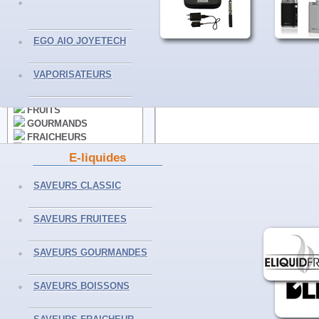
VAPORISATEURS
EGO AIO JOYETECH
E-LIQUIDES
VAPORISATEURS
CLASSICS
FRUITS
GOURMANDS
FRAICHEURS
BOISSONS
E-liquides
50ML ET+
Partager sur Facebook
SELS DE NICOTINE
Envoyer à un ami
SAVEURS CLASSIC
Partager sur Twitter
Imprimer
SAVEURS FRUITEES
ACCESSOIRES
Agrandir
CLEAROMISEURS
SAVEURS GOURMANDES
RESISTANCES
BATTERIES
SAVEURS BOISSONS
ACCUS - PILES
CHARGEURS