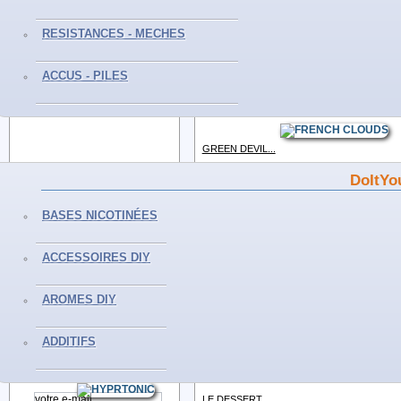
SUNNY DEVIL...
RESISTANCES - MECHES
CONTACTEZ-NOUS
Voir
ACCUS - PILES
Du Lundi au Samedi
BLUE DEVIL -...
De 10H à 19H
Tél :0559298239
Voir
GREEN DEVIL...
Voir
DoItYo
INFORMATIONS
PINK DEVIL -...
BASES NICOTINÉES
Voir
Livraisons et retours
Mentions légales
ACCESSOIRES DIY
Conditions générales de vente
FLOCON...
Paiement sécurisé
AROMES DIY
Politique de confidentialité
Voir
Nos magasins
GRENADE...
ADDITIFS
Voir
NEWSLETTER
LE DESSERT...