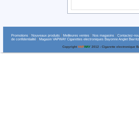
Promotions
Nouveaux produits
Meilleures ventes
Nos magasins
Contactez-no
de confidentialité
Magasin VAPWAY Cigarettes electroniques Bayonne Anglet Biarritz
Copyright
VAP
WAY
2012 - Cigarette electronique 