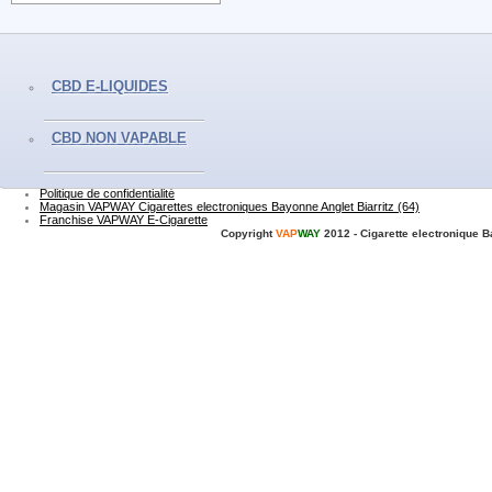
Promotions
CBD E-LIQUIDES
Nouveaux produits
Meilleures ventes
Nos magasins
Contactez-nous
CBD NON VAPABLE
Livraisons et retours
Mentions légales
Conditions générales de vente
Paiement sécurisé
Politique de confidentialité
Magasin VAPWAY Cigarettes electroniques Bayonne Anglet Biarritz (64)
Franchise VAPWAY E-Cigarette
Copyright
VAP
WAY
2012 - Cigarette electronique 