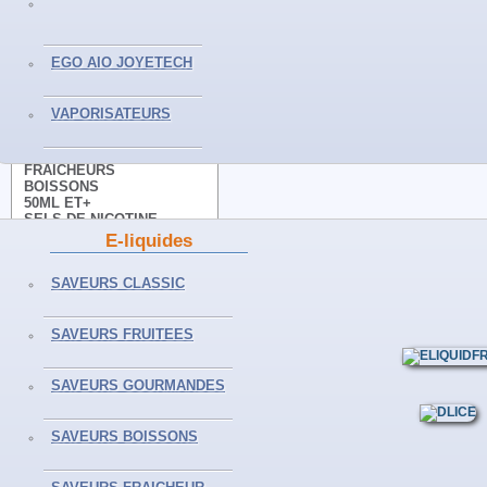
VAPORISATEURS
EGO AIO JOYETECH
E-LIQUIDES
VAPORISATEURS
CLASSICS
FRUITS
GOURMANDS
FRAICHEURS
BOISSONS
50ML ET+
SELS DE NICOTINE
E-liquides
ACCESSOIRES
SAVEURS CLASSIC
CLEAROMISEURS
SAVEURS FRUITEES
RESISTANCES
BATTERIES
ACCUS - PILES
SAVEURS GOURMANDES
CHARGEURS
DIVERS
SAVEURS BOISSONS
AVERTISSEMENT