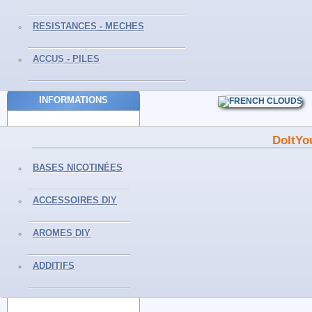
Du Lundi au Samedi
De 10H à 19H
Tél :0559298239
RESISTANCES - MECHES
ACCUS - PILES
INFORMATIONS
Livraisons et retours
DoItYo
Mentions légales
Conditions générales de vente
Paiement sécurisé
BASES NICOTINÉES
Politique de confidentialité
Nos magasins
ACCESSOIRES DIY
NEWSLETTER
AROMES DIY
ADDITIFS