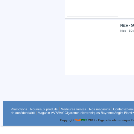
Nice - 
Nice - 5
Promotions
Nouveaux produits
Meilleures ventes
Nos magasins
Contactez-no
de confidentialité
Magasin VAPWAY Cigarettes electroniques Bayonne Anglet Biarritz
Copyright
VAP
WAY
2012 - Cigarette electronique 