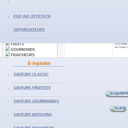
VAPORISATEURS
EGO AIO JOYETECH
E-LIQUIDES
VAPORISATEURS
CLASSICS
LICORNE
FRUITS
LICORNE 
de fraise 
GOURMANDS
FRAICHEURS
BOISSONS
E-liquides
50ML ET+
SELS DE NICOTINE
SAVEURS CLASSIC
SAVEURS FRUITEES
ACCESSOIRES
LICORNE
LICORNE 
CLEAROMISEURS
SAVEURS GOURMANDES
Nicotiné
fraise et 
RESISTANCES
BATTERIES
SAVEURS BOISSONS
ACCUS - PILES
CHARGEURS
DIVERS