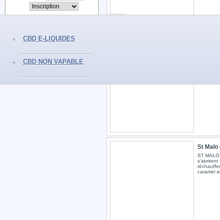
CBD E-LIQUIDES
Hossego
CBD NON VAPABLE
HOSSEGOR
des forces
gâteau ba
dorée abri
St Malo
ST MALO 
s'abritent
réchauffe
caramel a