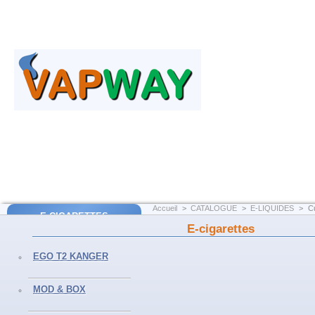
Accueil
>
CATALOGUE
>
E-LIQUIDES
>
C
E-CIGARETTES
E-cigarettes
CU
EGO T2 Kanger
EGO T2 KANGER
EGO AIO Joyetech
MOD & BOX
SUBVOD Kanger
MOD & BOX