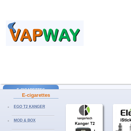
E-CIGARETTES
E-cigarettes
EGO T2 Kanger
EGO T2 KANGER
EGO AIO Joyetech
MOD & BOX
SUBVOD Kanger
MOD & BOX