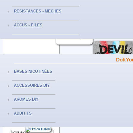
RESISTANCES - MECHES
CONTACTEZ-NOUS
ACCUS - PILES
Du Lundi au Samedi
De 10H à 19H
Tél :0559298239
DoItYo
INFORMATIONS
BASES NICOTINÉES
Livraisons et retours
Mentions légales
ACCESSOIRES DIY
Conditions générales de vente
Paiement sécurisé
AROMES DIY
Politique de confidentialité
Nos magasins
ADDITIFS
NEWSLETTER