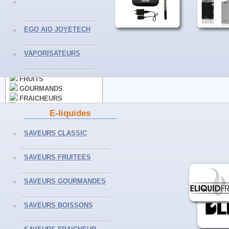
VAPORISATEURS
EGO AIO JOYETECH
E-LIQUIDES
VAPORISATEURS
CLASSICS
FRUITS
GOURMANDS
FRAICHEURS
BOISSONS
E-liquides
50ML ET+
SELS DE NICOTINE
SAVEURS CLASSIC
SAVEURS FRUITEES
ACCESSOIRES
CLEAROMISEURS
SAVEURS GOURMANDES
RESISTANCES
BATTERIES
SAVEURS BOISSONS
ACCUS - PILES
CHARGEURS