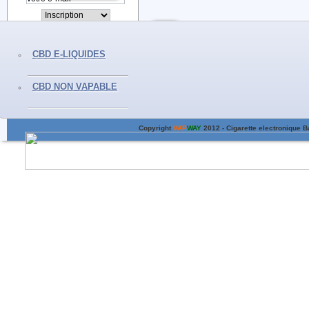
CBD E-LIQUIDES
CBD NON VAPABLE
Promotions
Nouveaux produits
Meilleures ventes
Nos magasins
Contactez-no
de confidentialité
Magasin VAPWAY Cigarettes electroniques Bayonne Anglet Biarritz
Copyright
VAP
WAY
2012 - Cigarette electronique 